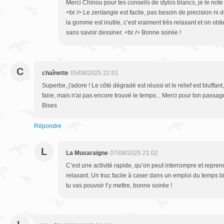
Merci Chinou pour tes conseils de stylos blancs, je le note e
<br /> Le zentangle est facile, pas besoin de precision ni d
la gomme est inutile, c’est vraiment très relaxant et on obt
sans savoir dessiner. <br /> Bonne soirée !
C
chaînette
05/08/2025 22:01
Superbe, j'adore ! Le côté dégradé est réussi et le relief est bluffant
faire, mais n'ai pas encore trouvé le temps... Merci pour ton passag
Bises
Répondre
L
La Musaraigne
07/08/2025 21:02
C’est une activité rapide, qu’on peut interrompre et reprend
relaxant. Un truc facile à caser dans un emploi du temps b
tu vas pouvoir t’y mettre, bonne soirée !