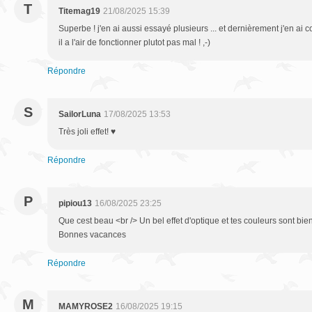
T
Titemag19
21/08/2025 15:39
Superbe ! j'en ai aussi essayé plusieurs ... et dernièrement j'en a
il a l'air de fonctionner plutot pas mal ! ,-)
Répondre
S
SailorLuna
17/08/2025 13:53
Très joli effet! ♥
Répondre
P
pipiou13
16/08/2025 23:25
Que cest beau <br /> Un bel effet d'optique et tes couleurs sont bien
Bonnes vacances
Répondre
M
MAMYROSE2
16/08/2025 19:15