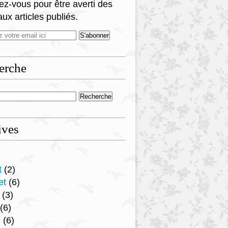
z-vous pour être averti des
ux articles publiés.
erche
ives
t
(2)
et
(6)
(3)
(6)
l
(6)