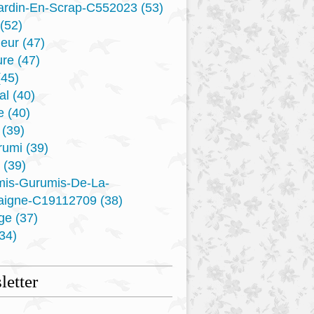
ardin-En-Scrap-C552023
(53)
(52)
eur
(47)
ure
(47)
45)
al
(40)
e
(40)
(39)
rumi
(39)
(39)
mis-Gurumis-De-La-
aigne-C19112709
(38)
ge
(37)
34)
etter