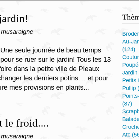
jardin!
Thèm
 musaraigne
Broder
Au-Ja
Une seule journée de beau temps
(124)
Coutu
pour se ruer sur le jardin! Tous les 13
Poupé
oire dans la petite ville de Pleaux
Jardin
hanger les derniers potins.... et pour
Petits
aire mes provisions en plants...
Pullip
(
Point
(87)
Scrap
Balad
 le froid....
Croche
Atc
(56
 musaraigne