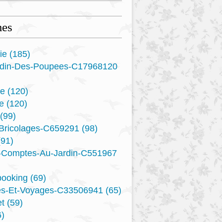
es
ie
(185)
rdin-Des-Poupees-C17968120
re
(120)
e
(120)
(99)
-Bricolages-C659291
(98)
91)
s-Comptes-Au-Jardin-C551967
booking
(69)
es-Et-Voyages-C33506941
(65)
t
(59)
)