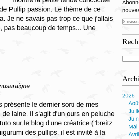
Abonne
de Pullip passion. Le thème de ce
nouvea
a. Je ne savais pas trop ce que j'allais
s, pas beaucoup de temps... Une
Rech
Arch
musaraigne
2026
Aoû
 présente le dernier sorti de mes
Juill
 de laine. Il s'agit d'un ours en peluche
Juin
 tuto sur le blog d'une créatrice ("breitz
Mai
igurumi des pullips, il est invité à la
Avri