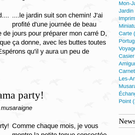
Mon-J
Jardin
....le jardin suit son chemin! J'ai
Imprim
profité d'une journée de beau
Miniat
e de jours pour préparer mon carré D,
Carte
(
Portug
e que ça donne, avec les buttes toutes
Voyag
Espérons qu'il y aura un peu de
Casier
Amigu
Carnet
Les-A
Musar
jama party!
Échan
Point
(
 musaraigne
Newsl
Comme chaque mois, je vous
montre la petite tenue concoctée