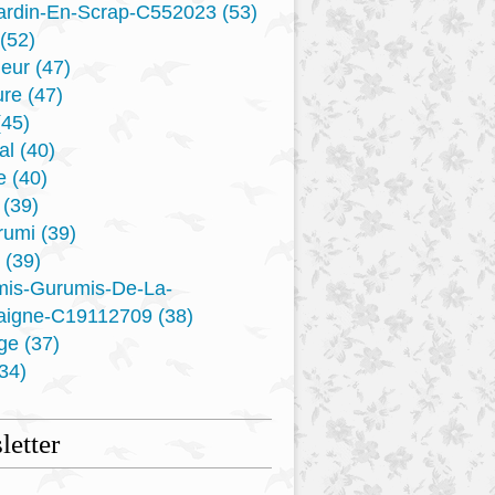
ardin-En-Scrap-C552023
(53)
(52)
eur
(47)
ure
(47)
45)
al
(40)
e
(40)
(39)
rumi
(39)
(39)
mis-Gurumis-De-La-
aigne-C19112709
(38)
ge
(37)
34)
etter