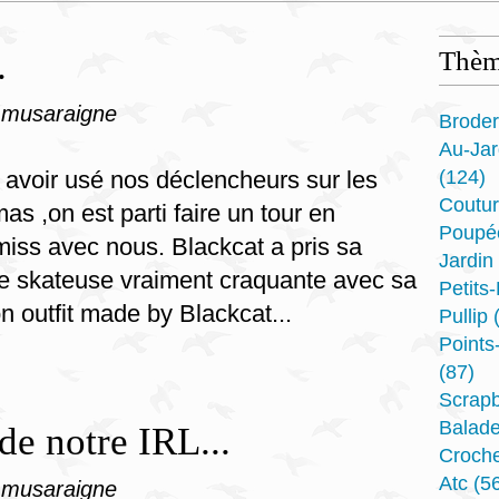
.
Thèm
 musaraigne
Broder
Au-Ja
 avoir usé nos déclencheurs sur les
(124)
Coutu
as ,on est parti faire un tour en
Poupé
ss avec nous. Blackcat a pris sa
Jardin
ite skateuse vraiment craquante avec sa
Petits
n outfit made by Blackcat...
Pullip
(
Point
(87)
Scrap
Balad
de notre IRL...
Croche
Atc
(56
 musaraigne