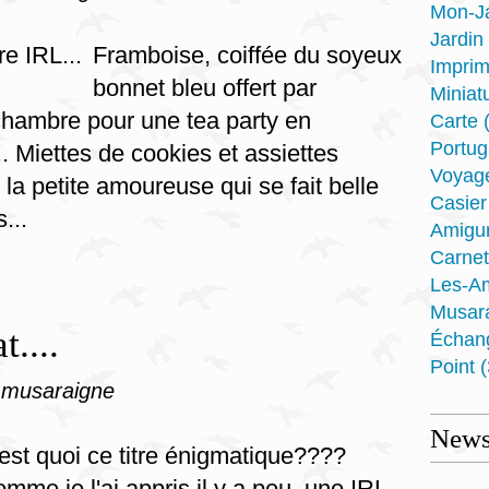
Mon-J
Jardin
Framboise, coiffée du soyeux
Imprim
bonnet bleu offert par
Miniat
chambre pour une tea party en
Carte
(
Portug
 Miettes de cookies et assiettes
Voyag
la petite amoureuse qui se fait belle
Casier
...
Amigu
Carnet
Les-A
Musar
....
Échan
Point
(
 musaraigne
Newsl
est quoi ce titre énigmatique????
mme je l'ai appris il y a peu ,une IRL