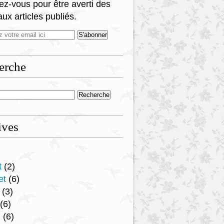
z-vous pour être averti des
ux articles publiés.
erche
ives
t
(2)
et
(6)
(3)
(6)
l
(6)