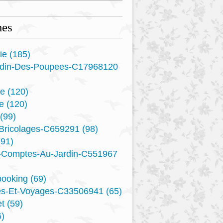
es
ie
(185)
rdin-Des-Poupees-C17968120
re
(120)
e
(120)
(99)
-Bricolages-C659291
(98)
91)
s-Comptes-Au-Jardin-C551967
booking
(69)
es-Et-Voyages-C33506941
(65)
t
(59)
)