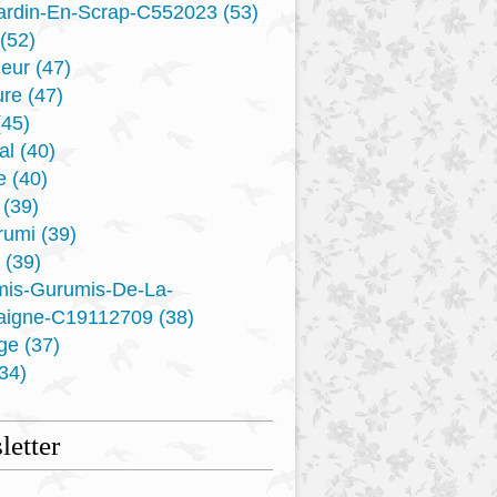
ardin-En-Scrap-C552023
(53)
(52)
eur
(47)
ure
(47)
45)
al
(40)
e
(40)
(39)
rumi
(39)
(39)
mis-Gurumis-De-La-
aigne-C19112709
(38)
ge
(37)
34)
etter