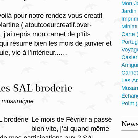
Mon-J
Jardin
oilà pour notre rendez-vous creatif
Imprim
artine ( atoutcoeurcreatif.over-
Miniat
 j’ai repris mon carnet de p’tits
Carte
(
Portug
ui résume bien les mois de janvier et
Voyag
e, vie à l’intérieur.......
Casier
Amigu
Carnet
Les-A
des SAL broderie
Musar
Échan
a musaraigne
Point
(
Le mois de Février a passé
Newsl
bien vite, j’ai quand même
 de mes participations aux 3 SAL