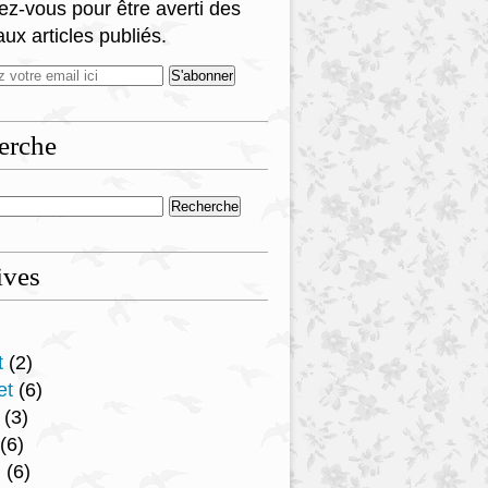
z-vous pour être averti des
ux articles publiés.
erche
ives
t
(2)
et
(6)
(3)
(6)
l
(6)