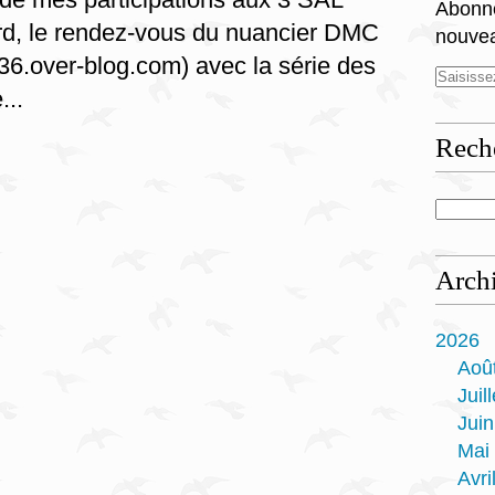
Abonne
rd, le rendez-vous du nuancier DMC
nouvea
36.over-blog.com) avec la série des
...
Rech
Arch
2026
Aoû
Juill
Juin
Mai
Avri