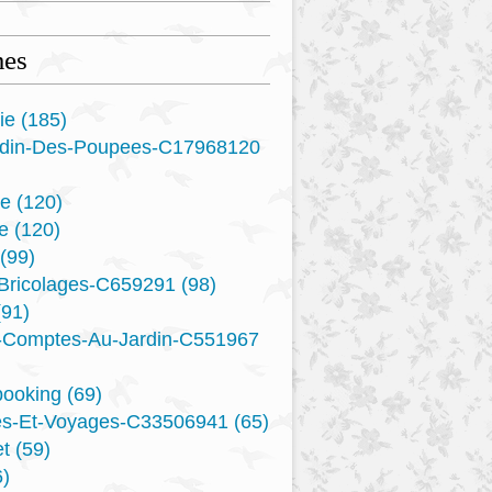
es
ie
(185)
rdin-Des-Poupees-C17968120
re
(120)
e
(120)
(99)
-Bricolages-C659291
(98)
91)
s-Comptes-Au-Jardin-C551967
booking
(69)
es-Et-Voyages-C33506941
(65)
t
(59)
)