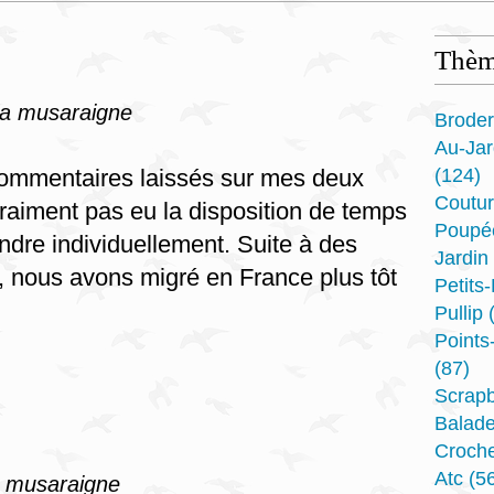
Thèm
 a musaraigne
Broder
Au-Ja
commentaires laissés sur mes deux
(124)
Coutu
 vraiment pas eu la disposition de temps
Poupé
ondre individuellement. Suite à des
Jardin
, nous avons migré en France plus tôt
Petits
Pullip
(
Point
(87)
Scrap
Balad
Croche
Atc
(56
a musaraigne