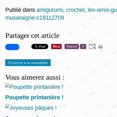
Publié dans
amigurumi
,
crochet
,
les-amis-gu
musaraigne-c19112709
Partager cet article
Repost
0
S'inscrire à la newsletter
Vous aimerez aussi :
Poupette printanière !