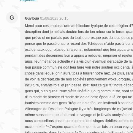
Répondre
G
Guyloup
01/08/2023 20:15
Merci pour ces photos d'une architecture typique de cette région d
déception dont je m'étais doutée lors de ton retour sur le forum quan
que prévu et ne parlais pas du tout, ou presque pas du tout, de ce 
pense que le passé encore récent des Tchèques n'aide pas à leur ou
occidentaux pour plusieurs raisons : notamment que leur apparte
pendant des décennies leur a appris à redouter, mépriser et rejeter t
aussi leur méfiance actuelle vis à vis d'un éventuel dérapage de la
leur passé communiste doit leur faire voir notre soutien occidenta
chose dans lequel on n'aurait pas à fourrer notre nez. De plus, sans 
de voir la décrépitude de nos sociétés (mouvement woke, drogue,
inculture, enfants rois, et j'en passe, bref, tout ce qui fait notre dé
gens qui, bien qu'heureux d'être libéré du joug communiste, sont e
d'un mode de pensée et mode de vie de cette époque là, ce qui ne pe
touristes comme des gens "fréquentables" qu'on inviterait à sa table
Allemagne de l'est et en Pologne il y a très longtemps de ça (avant l
même sensation que toi durant ce voyage et je l'avais analysé ainsi
nous comportions pas encore comme des singes débiles comme nou
occident.<br /> J'espère quand même que tu as fais un beau voyage
jolis souvenirs dans ta tête.<br /> Douce soirée,<br /> Bises<br /> PS