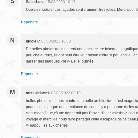
S
SailorLuna
15/08/2023 10:17
Que c'est coloré! Les façades sont vraiment très jolies. Merci pour l
Répondre
N
nicole C
03/08/2023 10:38
De belles photos qui montrent une architecture tchèque magnifiqu
peu chaleureux, ils ont peut être leur raison d'être si peu accueilla
laisser des marques.<br /> Belle journée
Répondre
M
misspickwick
02/08/2023 08:10
belles photos qui nous montre une belle architecture ,c'est magnifique .......
pour moi,il manque une ambiance de coeur,, y a personne ds les ru
c'est magnifique,çà me donnerait pas l'envie d'aller voir<br /> ceci d
voyage et merci de nous faire partager cette escapade ds ce beau pa
/> papouilles aux chéries