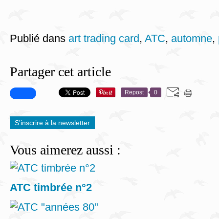
Publié dans
art trading card
,
ATC
,
automne
,
Partager cet article
Repost
0
S'inscrire à la newsletter
Vous aimerez aussi :
ATC timbrée n°2