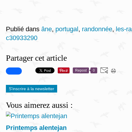
Publié dans
âne
,
portugal
,
randonnée
,
les-r
c30933290
Partager cet article
Repost
0
S'inscrire à la newsletter
Vous aimerez aussi :
Printemps alentejan