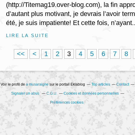
(http://Titemag19.over-blog.com), la fin appr
d’autant plus motivant, je devrais l’avoir ter
été, je suis impatiente! Et cette fois, n’ayant..
LIRE LA SUITE
<<
<
1
2
3
4
5
6
7
8
Voir le profil de
a musaraigne
sur le portail Eklablog
Top articles
Contact
Signaler un abus
C.G.U.
Cookies et données personnelles
Préférences cookies