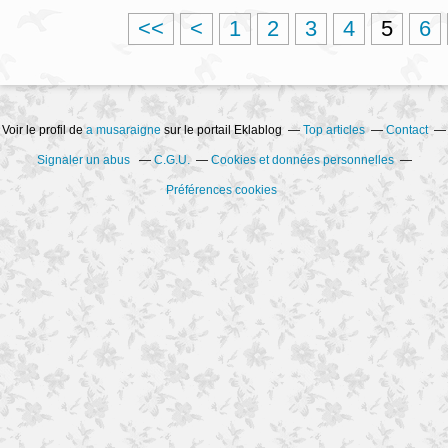
<<
<
1
2
3
4
5
6
Voir le profil de
a musaraigne
sur le portail Eklablog
Top articles
Contact
Signaler un abus
C.G.U.
Cookies et données personnelles
Préférences cookies