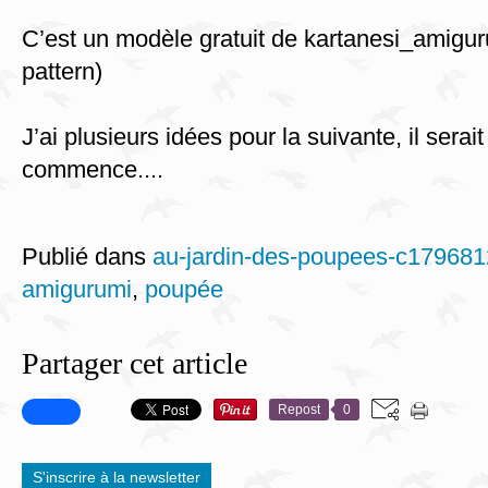
C’est un modèle gratuit de kartanesi_amiguru
pattern)
J’ai plusieurs idées pour la suivante, il serai
commence....
Publié dans
au-jardin-des-poupees-c17968
amigurumi
,
poupée
Partager cet article
Repost
0
S'inscrire à la newsletter