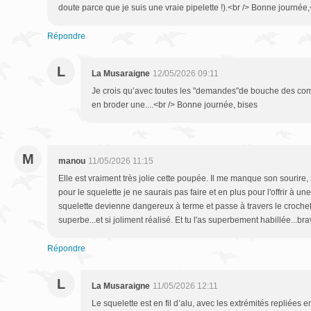
doute parce que je suis une vraie pipelette !).<br /> Bonne journée,
Répondre
L
La Musaraigne
12/05/2026 09:11
Je crois qu’avec toutes les "demandes"de bouche des comme
en broder une....<br /> Bonne journée, bises
M
manou
11/05/2026 11:15
Elle est vraiment très jolie cette poupée. Il me manque son sourire,
pour le squelette je ne saurais pas faire et en plus pour l'offrir à une 
squelette devienne dangereux à terme et passe à travers le crochet
superbe...et si joliment réalisé. Et tu l'as superbement habillée...b
Répondre
L
La Musaraigne
11/05/2026 12:11
Le squelette est en fil d’alu, avec les extrémités repliées e