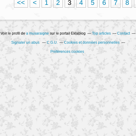
<<
<
1
2
3
4
5
6
7
8
Voir le profil de
a musaraigne
sur le portail Eklablog
Top articles
Contact
Signaler un abus
C.G.U.
Cookies et données personnelles
Préférences cookies