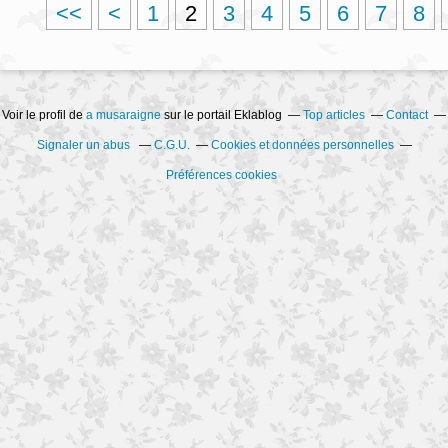
<<
<
1
2
3
4
5
6
7
8
Voir le profil de
a musaraigne
sur le portail Eklablog
Top articles
Contact
Signaler un abus
C.G.U.
Cookies et données personnelles
Préférences cookies