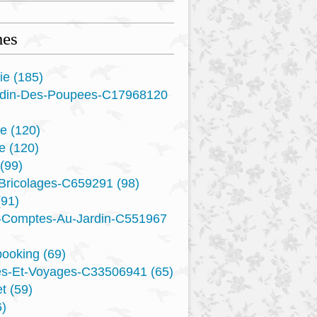
es
ie
(185)
rdin-Des-Poupees-C17968120
re
(120)
e
(120)
(99)
-Bricolages-C659291
(98)
91)
s-Comptes-Au-Jardin-C551967
booking
(69)
es-Et-Voyages-C33506941
(65)
t
(59)
)