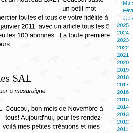
Mar
un petit mot
Févr
rcier toutes et tous de votre fidélité à
Janv
2025
nvier 2011, avec un article tous les 5
2024
 peu les 100 abonnés ! La toute première
2023
urs...
2022
2021
2020
2019
des SAL
2018
2017
par a musaraigne
2016
2015
2014
Coucou, bon mois de Novembre à
2013
tous! Aujourd'hui, pour les rendez-
2012
 voilà mes petites créations et mes
2011