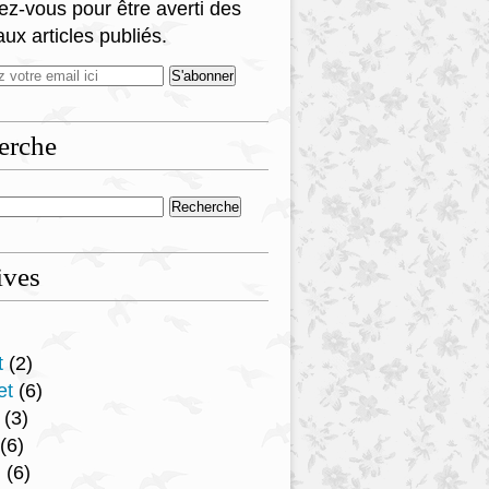
z-vous pour être averti des
ux articles publiés.
erche
ives
t
(2)
et
(6)
(3)
(6)
l
(6)