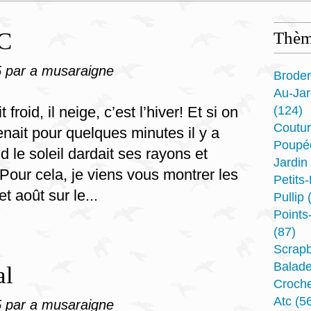
CC
Thèm
5
par a musaraigne
Broder
Au-Ja
ait froid, il neige, c’est l’hiver! Et si on
(124)
Coutu
enait pour quelques minutes il y a
Poupé
le soleil dardait ses rayons et
Jardin
. Pour cela, je viens vous montrer les
Petits
et août sur le...
Pullip
(
Point
(87)
Scrap
Balad
al
Croche
Atc
(56
5
par a musaraigne