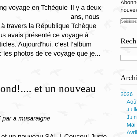
Abonne
Il y a deux
nouvea
ans, nous
p à travers la République Tchèque
us avais présenté ce voyage à
Rech
icles. Aujourd'hui, c’est l’album
 les photos de ce voyage que je...
Arch
ond!.... et un nouveau
2026
Aoû
Juill
Juin
5
par a musaraigne
Mai
Avri
Coucou! Juste