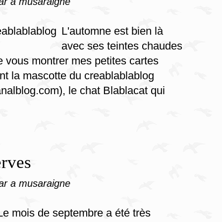
ar a musaraigne
L'automne est bien là
avec ses teintes chaudes
de vous montrer mes petites cartes
ant la mascotte du creablablablog
analblog.com), le chat Blablacat qui
erves
ar a musaraigne
Le mois de septembre a été très