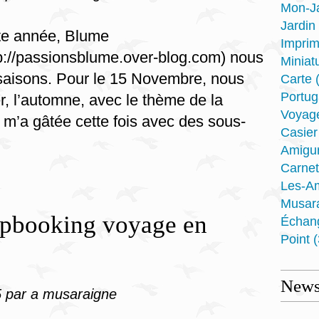
Mon-J
Jardin
te année, Blume
Imprim
tp://passionsblume.over-blog.com) nous
Miniat
saisons. Pour le 15 Novembre, nous
Carte
(
Portug
r, l’automne, avec le thème de la
Voyag
i m’a gâtée cette fois avec des sous-
Casier
Amigu
Carnet
Les-A
Musar
apbooking voyage en
Échan
Point
(
Newsl
5
par a musaraigne