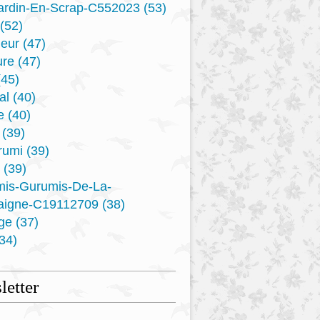
ardin-En-Scrap-C552023
(53)
(52)
eur
(47)
ure
(47)
45)
al
(40)
e
(40)
(39)
rumi
(39)
(39)
mis-Gurumis-De-La-
aigne-C19112709
(38)
ge
(37)
34)
etter